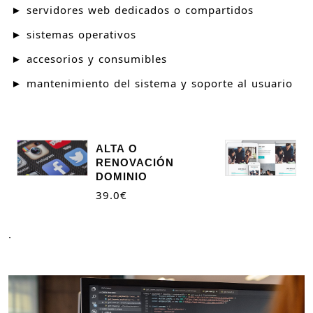
► servidores web dedicados o compartidos
► sistemas operativos
► accesorios y consumibles
► mantenimiento del sistema y soporte al usuario
ALTA O
M
RENOVACIÓN
(
DOMINIO
7
39.0
€
.