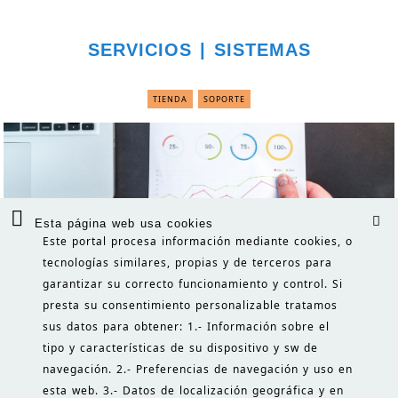
SERVICIOS | SISTEMAS
TIENDA
SOPORTE
Esta página web usa cookies
Este portal procesa información mediante cookies, o
FORMACIÓN | CONSULTORÍA
tecnologías similares, propias y de terceros para
garantizar su correcto funcionamiento y control. Si
presta su consentimiento personalizable tratamos
MENSAJES
BLOGS
CURSOS
sus datos para obtener: 1.- Información sobre el
tipo y características de su dispositivo y sw de
navegación. 2.- Preferencias de navegación y uso en
INICIO
esta web. 3.- Datos de localización geográfica y en