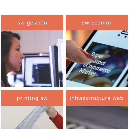
sw gestión
sw ecomm
printing sw
infraestructura web