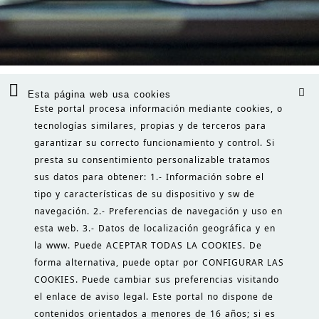
Esta página web usa cookies
DESARROLLO WEB
Este portal procesa información mediante cookies, o
desarrollo web flexible y de gran
tecnologías similares, propias y de terceros para
capacidad para lograr el sw de gestión
garantizar su correcto funcionamiento y control. Si
que necesitas.
presta su consentimiento personalizable tratamos
ver
sus datos para obtener: 1.- Información sobre el
tipo y características de su dispositivo y sw de
navegación. 2.- Preferencias de navegación y uso en
INICIO
esta web. 3.- Datos de localización geográfica y en
la www. Puede ACEPTAR TODAS LA COOKIES. De
CONTACTO
forma alternativa, puede optar por CONFIGURAR LAS
INFO LEGAL
COOKIES. Puede cambiar sus preferencias visitando
el enlace de aviso legal. Este portal no dispone de
fotos Pexels
||
iconos 8
contenidos orientados a menores de 16 años; si es