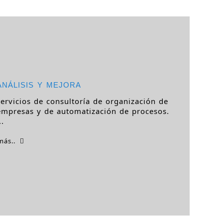
ANÁLISIS Y MEJORA
servicios de consultoría de organización de
empresas y de automatización de procesos.
..
más..